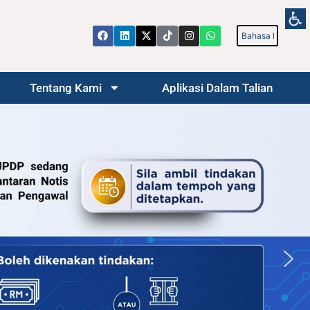
Tentang Kami
Aplikasi Dalam Talian