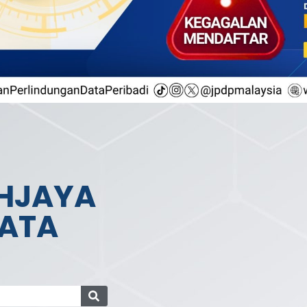
UHJAYA
DATA