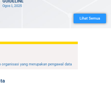
GUIDELINE
Ogos 1, 2025
Lihat Semua
 organisasi yang merupakan pengawal data
ta