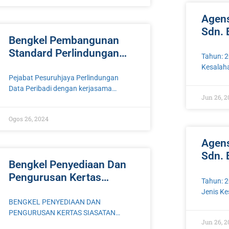
Peribadi telah turun padang untuk
Agens
bertemu dengan penduduk Kampung
Sdn. 
Bengkel Pembangunan
Standard Perlindungan
Tahun: 2
Data Peribadi serta Garis
Kesalaha
Panduan Mekanisme dan
Pejabat Pesuruhjaya Perlindungan
Pendaft
Data Peribadi dengan kerjasama
000 .00
Pelaksanaan Pemindahan
Jun 26, 
Futurise Sdn. Bhd. telah menganjurkan
Data Merentas Sempadan
Bengkel Pembangunan Standard
Ogos 26, 2024
Perlindungan Data Peribadi serta Garis
Panduan Mekanisme dan Pelaksanaan
Agens
Pemindahan Data Merentas Sempadan
pada 26
Sdn. 
Bengkel Penyediaan Dan
Pengurusan Kertas
Tahun: 2
Siasatan Pejabat
Jenis Ke
Pesuruhjaya Perlindungan
BENGKEL PENYEDIAAN DAN
Pendaft
PENGURUSAN KERTAS SIASATAN
000 .00
Data Peribadi
Jun 26, 
PEJABAT PESURUHJAYA