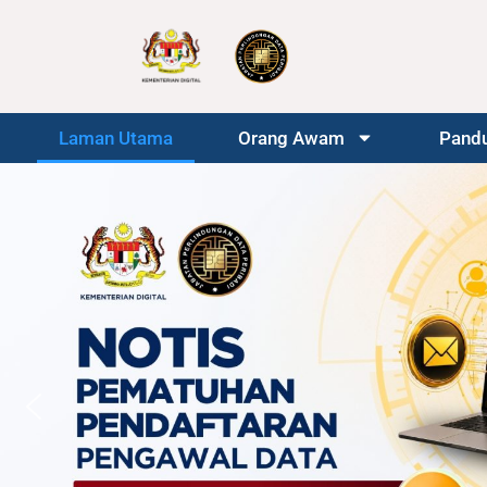
Laman Utama
Orang Awam
Pandu