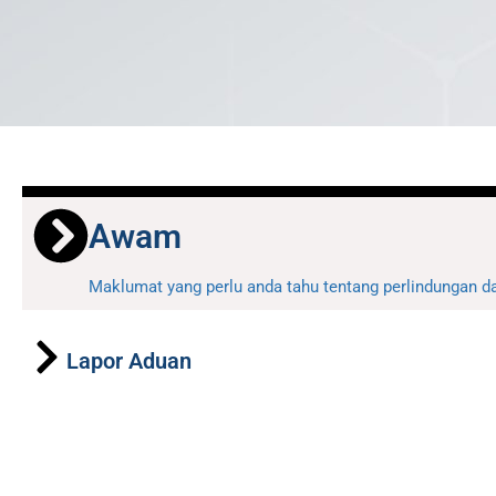
Awam
Maklumat yang perlu anda tahu tentang perlindungan da
Lapor Aduan