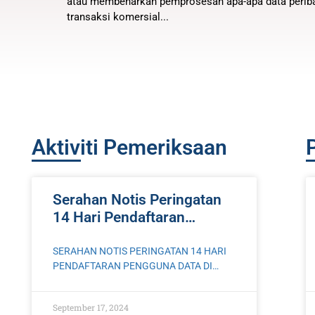
atau membenarkan pemprosesan apa-apa data perib
transaksi komersial...
Aktiviti Pemeriksaan
Serahan Notis Peringatan
14 Hari Pendaftaran
Pengguna Data Di Sekitar
Bandar Larkin, Johor
SERAHAN NOTIS PERINGATAN 14 HARI
PENDAFTARAN PENGGUNA DATA DI
BAWAH AKTA PERLINDUNGAN DATA
PERIBADI 2010 [AKTA 709] DI SEKITAR
September 17, 2024
BANDAR LARKIN, JOHOR Pasukan