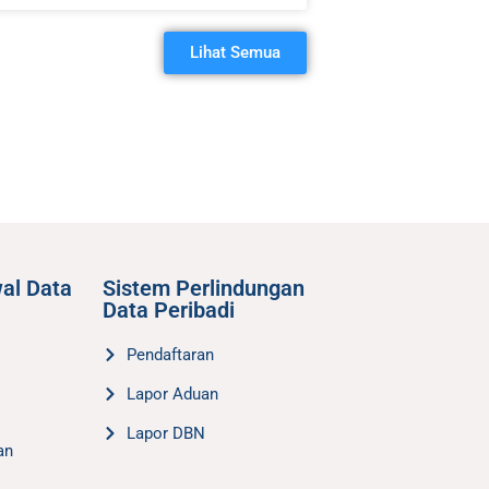
Lihat Semua
al Data
Sistem Perlindungan
Data Peribadi
Pendaftaran
Lapor Aduan
Lapor DBN
an