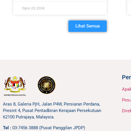
AKTA 709 ] KE ATAS KY MAJU
Ogos 23, 2024
DEVELOPMENT SDN. BHD, PULAU
PINANG Pasukan Penguatkuasa Pejabat
Lihat Semua
Pe
Apa
Pesu
Aras 8, Galeria PjH, Jalan P4W, Persiaran Perdana,
Presint 4, Pusat Pentadbiran Kerajaan Persekutuan
Dire
62100 Putrajaya, Malaysia.
Tel :
03-7456 3888 (Pusat Panggilan JPDP)