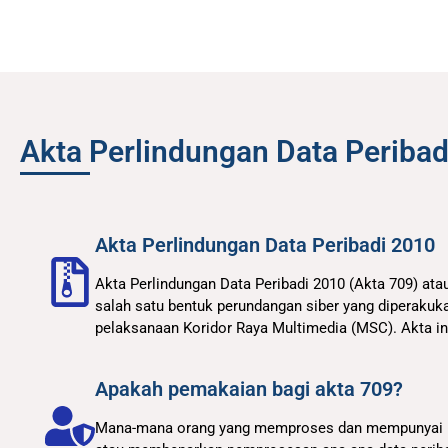
Akta Perlindungan Data Peribad
Akta Perlindungan Data Peribadi 2010
Akta Perlindungan Data Peribadi 2010 (Akta 709) a
salah satu bentuk perundangan siber yang diperakuk
pelaksanaan Koridor Raya Multimedia (MSC). Akta in
Apakah pemakaian bagi akta 709?​
Mana-mana orang yang memproses dan mempunyai 