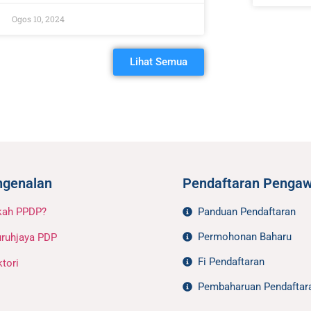
PERLINDUNGAN DATA PERIBADI
Ogos 10, 2024
Bengkel Siasatan dan Pengurusan
Kertas Siasatan telah diadakan pada 8
Ogos hingga 10 Ogos 2024 bertempat
Lihat Semua
di Imperial Heritage,
ngenalan
Pendaftaran Pengaw
kah PPDP?
Panduan Pendaftaran
Permohonan Baharu
ruhjaya PDP
Fi Pendaftaran
ktori
Pembaharuan Pendaftar