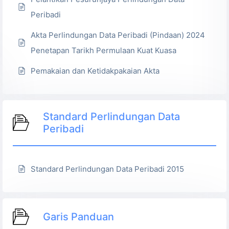
Peribadi
Akta Perlindungan Data Peribadi (Pindaan) 2024
Penetapan Tarikh Permulaan Kuat Kuasa
Pemakaian dan Ketidakpakaian Akta
Standard Perlindungan Data
Peribadi
Standard Perlindungan Data Peribadi 2015
Garis Panduan