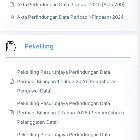
Akta Perlindungan Data Peribadi 2010 [Akta 709]
Akta Perlindungan Data Peribadi (Pindaan) 2024
Pekeliling
Pekeliling Pesuruhjaya Perlindungan Data
Peribadi Bilangan 1 Tahun 2026 (Pendaftaran
Pengawal Data)
Pekeliling Pesuruhjaya Perlindungan Data
Peribadi Bilangan 2 Tahun 2025 (Pemberitahuan
Pelanggaran Data)
Pekeliling Pesuruhjaya Perlindungan Data