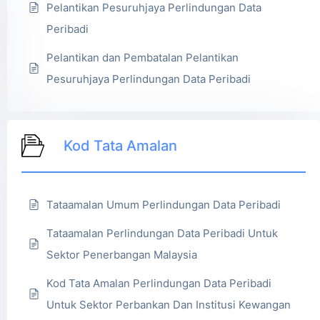
Pelantikan Pesuruhjaya Perlindungan Data
Peribadi
Pelantikan dan Pembatalan Pelantikan
Pesuruhjaya Perlindungan Data Peribadi
Kod Tata Amalan
Tataamalan Umum Perlindungan Data Peribadi
Tataamalan Perlindungan Data Peribadi Untuk
Sektor Penerbangan Malaysia
Kod Tata Amalan Perlindungan Data Peribadi
Untuk Sektor Perbankan Dan Institusi Kewangan