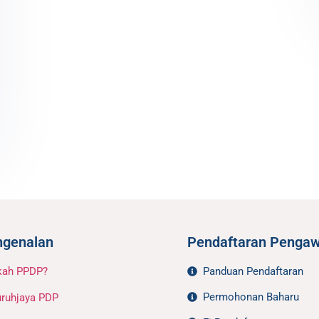
ngenalan
Pendaftaran Pengaw
kah PPDP?
Panduan Pendaftaran
Permohonan Baharu
ruhjaya PDP