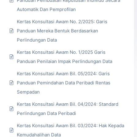
Panduan Pembuatan Keputusan Individu Secara
Automatik Dan Pemprofilan
Kertas Konsultasi Awam No. 2/2025: Garis
Panduan Mereka Bentuk Berdasarkan
Perlindungan Data
Kertas Konsultasi Awam No. 1/2025 Garis
Panduan Penilaian Impak Perlindungan Data
Kertas Konsultasi Awam Bil. 05/2024: Garis
Panduan Pemindahan Data Peribadi Rentas
Sempadan
Kertas Konsultasi Awam Bil. 04/2024: Standard
Perlindungan Data Peribadi
Kertas Konsultasi Awam Bil. 03/2024: Hak Kepada
Kemudahalihan Data