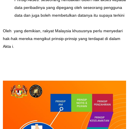
data peribadinya yang dipegang oleh seseorang pengguna
data dan juga boleh membetulkan datanya itu supaya terkini
Oleh yang demikian, rakyat Malaysia khususnya perlu menyedari
hak-hak mereka mengikut prinsip-prinsip yang terdapat di dalam
Akta i.