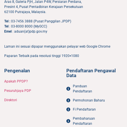
Aras 8, Galeria PjH, Jalan P4W, Persiaran Perdana,
Presint 4, Pusat Pentadbiran Kerajaan Persekutuan
62100 Putrajaya, Malaysia.
Tel :
03-7456 3888 (Pusat Panggilan JPDP)
Tel
: 03-8000 8000 (MyGCC)
Emel
: aduan(at)pdp.gov.my
Laman ini sesuai dipapar menggunakan pelayar web Google Chrome
Paparan Terbaik pada resolusi tinggi 1920×1080
Pengenalan
Pendaftaran Pengawal
Data
Apakah PPDP?
Panduan
Pesuruhjaya PDP
Pendaftaran
Direktori
Permohonan Baharu
Fi Pendaftaran
Pembaharuan
Pendaftaran