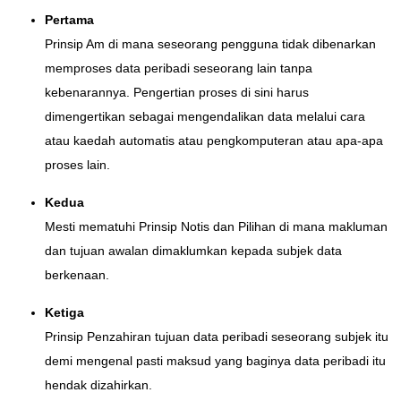
Pertama
Prinsip Am di mana seseorang pengguna tidak dibenarkan
memproses data peribadi seseorang lain tanpa
kebenarannya. Pengertian proses di sini harus
dimengertikan sebagai mengendalikan data melalui cara
atau kaedah automatis atau pengkomputeran atau apa-apa
proses lain.
Kedua
Mesti mematuhi Prinsip Notis dan Pilihan di mana makluman
dan tujuan awalan dimaklumkan kepada subjek data
berkenaan.
Ketiga
Prinsip Penzahiran tujuan data peribadi seseorang subjek itu
demi mengenal pasti maksud yang baginya data peribadi itu
hendak dizahirkan.