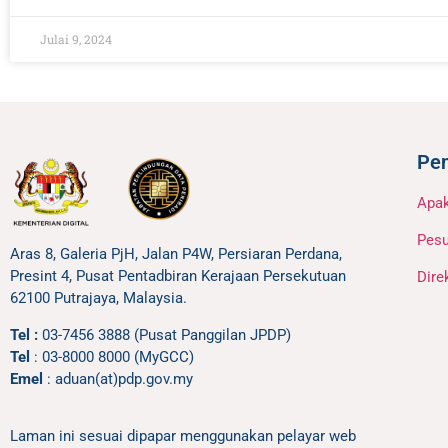
Julai 9, 2024
Pe
Apa
Pesu
Aras 8, Galeria PjH, Jalan P4W, Persiaran Perdana,
Presint 4, Pusat Pentadbiran Kerajaan Persekutuan
Dire
62100 Putrajaya, Malaysia.
Tel :
03-7456 3888 (Pusat Panggilan JPDP)
Tel
: 03-8000 8000 (MyGCC)
Emel
: aduan(at)pdp.gov.my
Laman ini sesuai dipapar menggunakan pelayar web