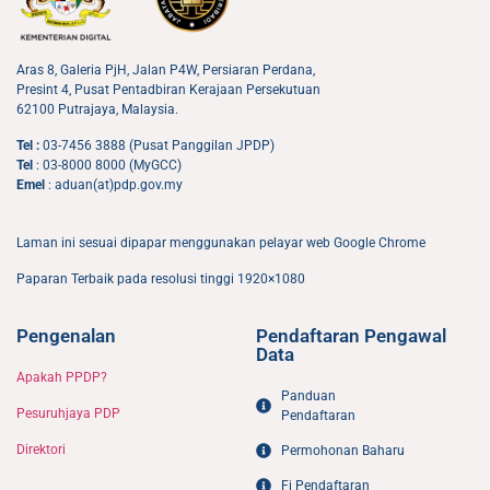
Aras 8, Galeria PjH, Jalan P4W, Persiaran Perdana,
Presint 4, Pusat Pentadbiran Kerajaan Persekutuan
62100 Putrajaya, Malaysia.
Tel :
03-7456 3888 (Pusat Panggilan JPDP)
Tel
: 03-8000 8000 (MyGCC)
Emel
: aduan(at)pdp.gov.my
Laman ini sesuai dipapar menggunakan pelayar web Google Chrome
Paparan Terbaik pada resolusi tinggi 1920×1080
Pengenalan
Pendaftaran Pengawal
Data
Apakah PPDP?
Panduan
Pesuruhjaya PDP
Pendaftaran
Direktori
Permohonan Baharu
Fi Pendaftaran