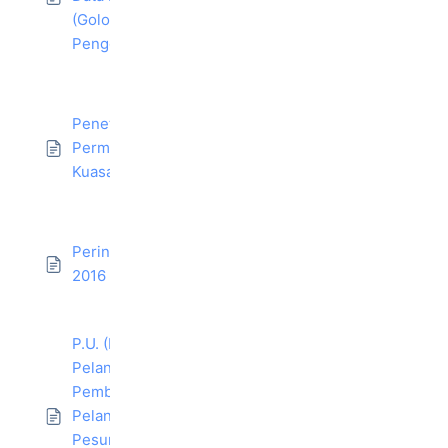
(Golongan
Pengguna Data)
Penetapan Tarikh
Permulaan Kuat
Kuasa
Perintah Pindaan
2016
P.U. (B) 263 :
Pelantikan Dan
Pembatalan
Pelantikan
Pesuruhjaya