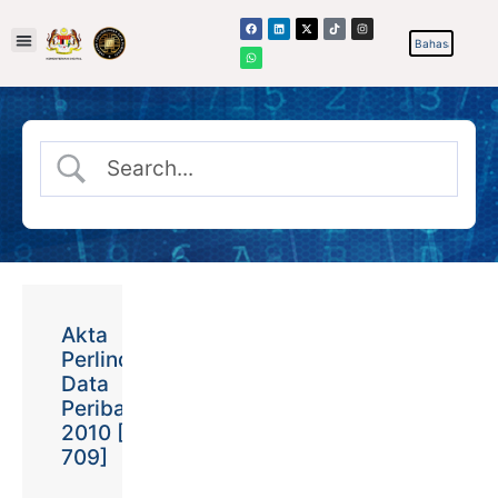
Akta
Perlindungan
Data
Peribadi
2010 [Akta
709]