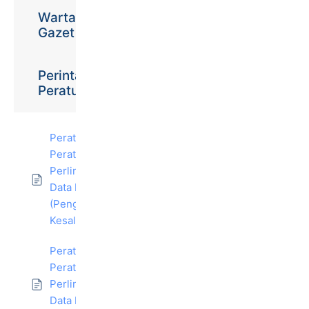
Warta/
Gazet
Perintah/
Peraturan
Peraturan-
Peraturan
Perlindungan
Data Peribadi
(Pengkompaunan
Kesalahan) 2016
Peraturan -
Peraturan
Perlindungan
Data Peribadi