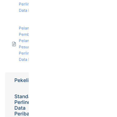
Perlindungan
Data Peribadi
Pelantikan dan
Pembatalan
Pelantikan
Pesuruhjaya
Perlindungan
Data Peribadi
Pekeliling
Standard
Perlindungan
Data
Peribadi