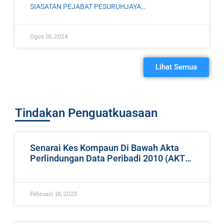
SIASATAN PEJABAT PESURUHJAYA
PERLINDUNGAN DATA PERIBADI Bengkel Siasatan
dan Pengurusan Kertas Siasatan telah diadakan
Ogos 10, 2024
pada 8 Ogos hingga 10 Ogos 2024 bertempat di
Imperial Heritage,
Lihat Semua
Tindakan Penguatkuasaan
Senarai Kes Kompaun Di Bawah Akta
Perlindungan Data Peribadi 2010 (AKTA
709)
Februari 18, 2025