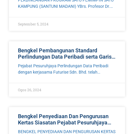
PERBINCANGAN PROGRAM SATU PEMIMPIN SATU
KAMPUNG (SANTUNI MADANI) YBrs. Profesor Dr.
Mohd Nazri bin Kama, Ketua Pengarah merangkap
Pesuruhjaya Perlindungan Data Peribadi telah turun
September 5, 2024
padang untuk bertemu dengan penduduk Kampung
Bengkel Pembangunan Standard
Perlindungan Data Peribadi serta Garis
Panduan Mekanisme dan Pelaksanaan
Pejabat Pesuruhjaya Perlindungan Data Peribadi
Pemindahan Data Merentas Sempadan
dengan kerjasama Futurise Sdn. Bhd. telah
menganjurkan Bengkel Pembangunan Standard
Perlindungan Data Peribadi serta Garis Panduan
Ogos 26, 2024
Mekanisme dan Pelaksanaan Pemindahan Data
Merentas Sempadan pada 26
Bengkel Penyediaan Dan Pengurusan
Kertas Siasatan Pejabat Pesuruhjaya
Perlindungan Data Peribadi
BENGKEL PENYEDIAAN DAN PENGURUSAN KERTAS