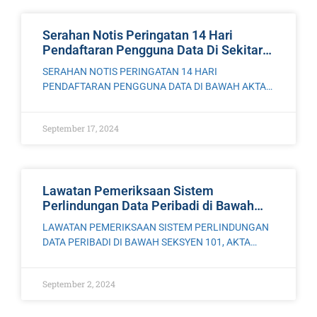
Serahan Notis Peringatan 14 Hari
Pendaftaran Pengguna Data Di Sekitar
Bandar Larkin, Johor
SERAHAN NOTIS PERINGATAN 14 HARI
PENDAFTARAN PENGGUNA DATA DI BAWAH AKTA
PERLINDUNGAN DATA PERIBADI 2010 [AKTA 709] DI
SEKITAR BANDAR LARKIN, JOHOR Pasukan
September 17, 2024
Penguatkuasa Pejabat Pesuruhjaya Perlindungan
Data Peribadi (PDP)
Lawatan Pemeriksaan Sistem
Perlindungan Data Peribadi di Bawah
Seksyen 101, Akta 709 ke Atas Mindtech
LAWATAN PEMERIKSAAN SISTEM PERLINDUNGAN
Education Sdn. Bhd., Kota Damansara,
DATA PERIBADI DI BAWAH SEKSYEN 101, AKTA
Selangor
PERLINDUNGAN DATA PERIBADI 2010 [AKTA 709]
KE ATAS MINDTECH EDUCATION SDN. BHD., KOTA
September 2, 2024
DAMANSARA, SELANGOR Pasukan Penguatkuasa
Pejabat Pesuruhjaya