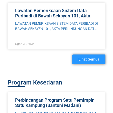
Lawatan Pemeriksaan Sistem Data
Peribadi di Bawah Seksyen 101, Akta
709 ke Atas KY Maju Development Sdn.
LAWATAN PEMERIKSAAN SISTEM DATA PERIBADI DI
Bhd, Pulau Pinang
BAWAH SEKSYEN 101, AKTA PERLINDUNGAN DATA
PERIBADI 2010 [ AKTA 709 ] KE ATAS KY MAJU
DEVELOPMENT SDN. BHD, PULAU PINANG Pasukan
Ogos 23, 2024
Penguatkuasa Pejabat
Lihat Semua
Program Kesedaran
Perbincangan Program Satu Pemimpin
Satu Kampung (Santuni Madani)