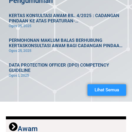
Pengumuman
KERTAS KONSULTASI AWAM BIL. 4/2025 : CADANGAN
PINDAAN KE ATAS PERATURAN-
Ogos 25, 2025
PERATURANPERLINDUNGAN DATA PERIBADI 2013
[P.U.A. 335/2013]
PERMOHONAN MAKLUM BALAS BERHUBUNG
KERTASKONSULTASI AWAM BAGI CADANGAN PINDAAN
Ogos 25, 2025
PERATURANPERATURAN PERLINDUNGAN DATA
PERIBADI 2013 [P.U.A.335/2013] DI BAWAH AKTA 709
DATA PROTECTION OFFICER (DPO) COMPETENCY
GUIDELINE
Ogos 1, 2025
Lihat Semua
Awam